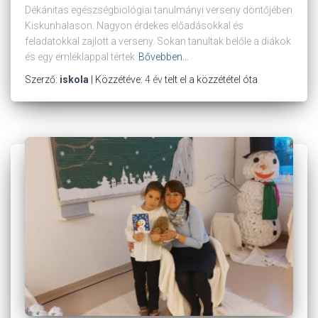
Dékánitas egészségbiológiai tanulmányi verseny döntőjében
Kiskunhalason. Nagyon érdekes előadásokkal és
feladatokkal zajlott a verseny. Sokan tanultak belőle a diákok
és egy emléklappal tértek
Bővebben…
Szerző:
iskola
| Közzétéve:
4 év
telt el a közzététel óta