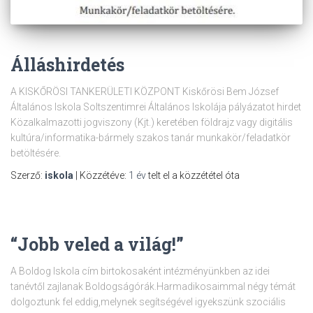
Álláshirdetés
A KISKŐRÖSI TANKERÜLETI KÖZPONT Kiskőrösi Bem József
Általános Iskola Soltszentimrei Általános Iskolája pályázatot hirdet
Közalkalmazotti jogviszony (Kjt.) keretében földrajz vagy digitális
kultúra/informatika-bármely szakos tanár munkakör/feladatkör
betöltésére.
Szerző:
iskola
| Közzétéve:
1 év
telt el a közzététel óta
“Jobb veled a világ!”
A Boldog Iskola cím birtokosaként intézményünkben az idei
tanévtől zajlanak Boldogságórák.Harmadikosaimmal négy témát
dolgoztunk fel eddig,melynek segítségével igyekszünk szociális