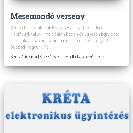
Mesemondó verseny
Szeretettel gratulálunk Bordás Bíborka 1.osztályos
kisdiákunknak,aki ma délután bátran és ügyesen képviselte
iskolánkat Izsákon, a Járási mesemondó versenyen!
Büszkék vagyunk Rá!
Szerző:
iskola
| Közzétéve:
4 év
telt el a közzététel óta