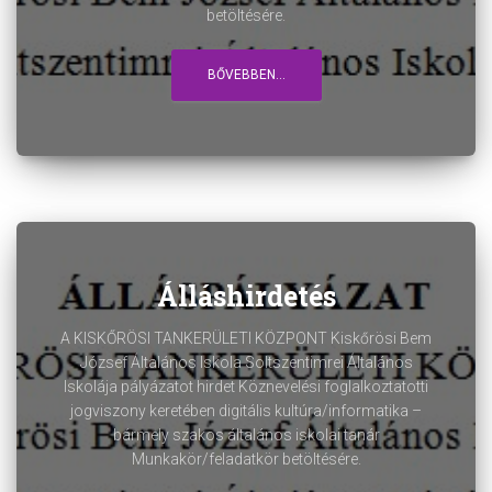
betöltésére.
BŐVEBBEN...
Álláshirdetés
A KISKŐRÖSI TANKERÜLETI KÖZPONT Kiskőrösi Bem
József Általános Iskola Soltszentimrei Általános
Iskolája pályázatot hirdet Köznevelési foglalkoztatotti
jogviszony keretében digitális kultúra/informatika –
bármely szakos általános iskolai tanár
Munkakör/feladatkör betöltésére.