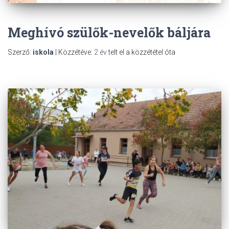
Meghívó szülők-nevelők báljára
Szerző:
iskola
| Közzétéve:
2 év
telt el a közzététel óta