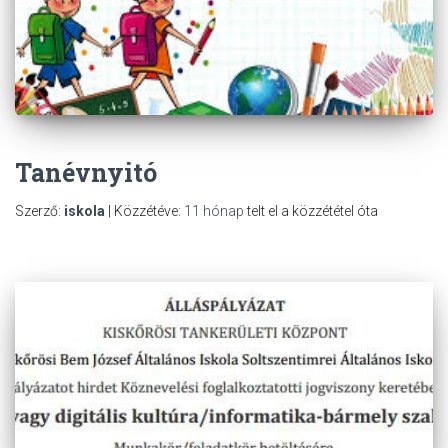
Tanévnyitó
Szerző:
iskola
| Közzétéve:
11 hónap
telt el a közzététel óta