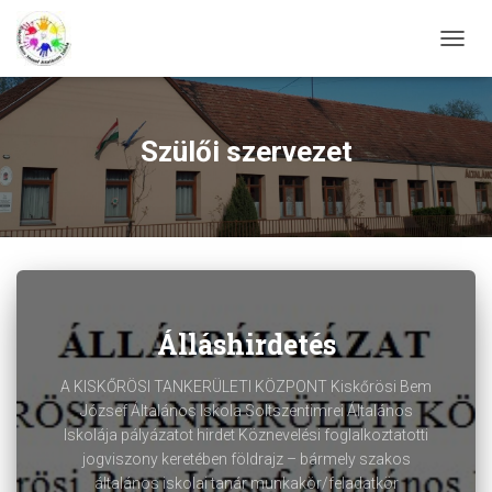
NAVIG
BE-/K
Szülői szervezet
Álláshirdetés
A KISKŐRÖSI TANKERÜLETI KÖZPONT Kiskőrösi Bem
József Általános Iskola Soltszentimrei Általános
Iskolája pályázatot hirdet Köznevelési foglalkoztatotti
jogviszony keretében földrajz – bármely szakos
általános iskolai tanár munkakör/feladatkör