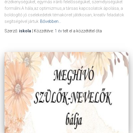
érzékenységüket, egymás iránti felelősségüket, személyiségüket
formálni.A hála,az optimizmus,a társas kapcsolatok ápolása, a
boldogító jó cselekedetek témaköreit játékosan, kreatív feladatok
segítségével jártuk
Bővebben…
Szerző:
iskola
| Közzétéve:
1 év
telt el a közzététel óta