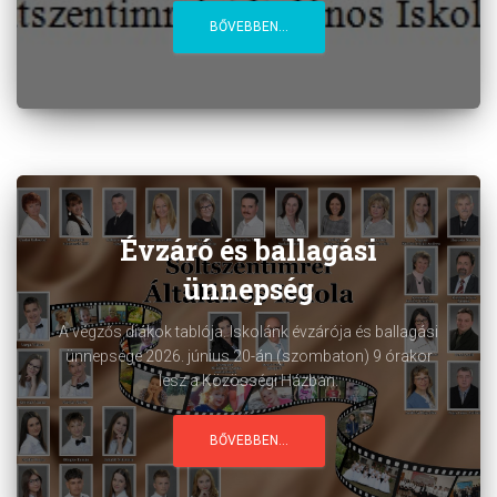
BŐVEBBEN...
Évzáró és ballagási
ünnepség
A végzős diákok tablója. Iskolánk évzárója és ballagási
ünnepsége 2026. június 20-án (szombaton) 9 órakor
lesz a Közösségi Házban.
BŐVEBBEN...