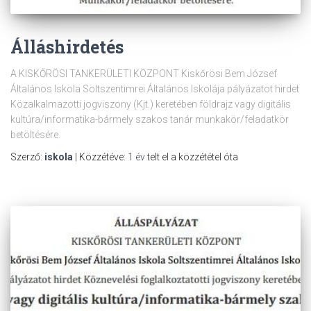
Álláshirdetés
A KISKŐRÖSI TANKERÜLETI KÖZPONT Kiskőrösi Bem József
Általános Iskola Soltszentimrei Általános Iskolája pályázatot hirdet
Közalkalmazotti jogviszony (Kjt.) keretében földrajz vagy digitális
kultúra/informatika-bármely szakos tanár munkakör/feladatkör
betöltésére.
Szerző:
iskola
| Közzétéve:
1 év
telt el a közzététel óta